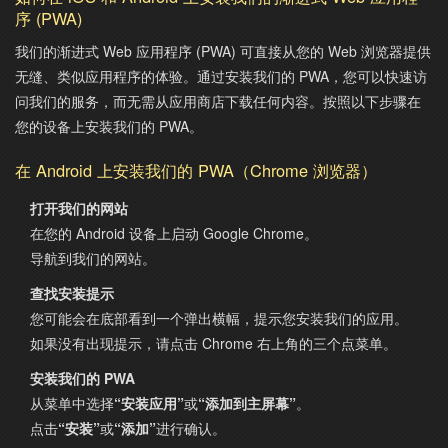
Poker
序 (PWA)
我们的渐进式 Web 应用程序 (PWA) 可直接从您的 Web 浏览器提供
体育
无缝、类似应用程序的体验。通过安装我们的 PWA，您可以快速访
问我们的服务，而无需从应用商店下载任何内容。按照以下步骤在
您的设备上安装我们的 PWA。
彩票
在 Android 上安装我们的 PWA（Chrome 浏览器）
打开我们的网站
Bingo
在您的 Android 设备上启动 Google Chrome。
导航到我们的网站。
Mines
查找安装提示
您可能会在底部看到一个弹出横幅，提示您安装我们的应用。
如果没有出现提示，请点击 Chrome 右上角的三个点菜单。
Crash
安装我们的 PWA
从菜单中选择
“安装应用”
或
“添加到主屏幕”
。
RNG
点击
“安装”
或
“添加”
进行确认。