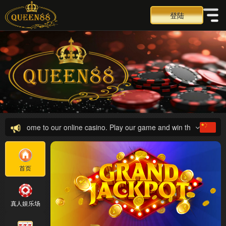
登陆
Welcome to our online casino. Play our game and win the biggest prize
首页
真人娱乐场