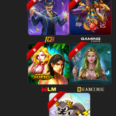
新
新
新
新
新