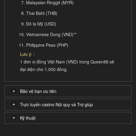
Poker
Malaysian Ringgit (MYR)
Thai Baht (THB)
Thể Thao
Đô la Mỹ (USD)
Vietnamese Dong (VND)**
Số Đề
Philippine Peso (PHP)
Lưu ý: :
1 đơn vị đồng Việt Nam (VND) trong Queen88 sẽ
Bingo
đại diện cho 1.000 đồng.
Mines
Bảo vệ bạn ưu tiên
Trực tuyến casino Nội quy và Trợ giúp
Crash
Kỹ thuật
RNG