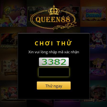
CHƠI THỬ
Xin vui lòng nhập mã xác nhận
Thử ngay